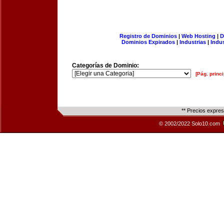
Registro de Dominios
|
Web Hosting
|
D
Dominios Expirados
|
Industrias
|
Indu
Categorías de Dominio:
[Pág. princi
** Precios expre
© 2002/2022 Solo10.com