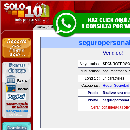
seguropersona
Vendido!
Mayusculas:
SEGUROPERSO
Minusculas:
seguropersonal.
Longitud:
14 caracteres
Categorias:
Hogar
,
Sociedad
Precio:
Realizar una ofe
Visitar!
seguropersonal
Serán consideradas ofer