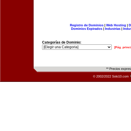
Registro de Dominios
|
Web Hosting
|
D
Dominios Expirados
|
Industrias
|
Indu
Categorías de Dominio:
[Pág. princi
** Precios expre
© 2002/2022 Solo10.com