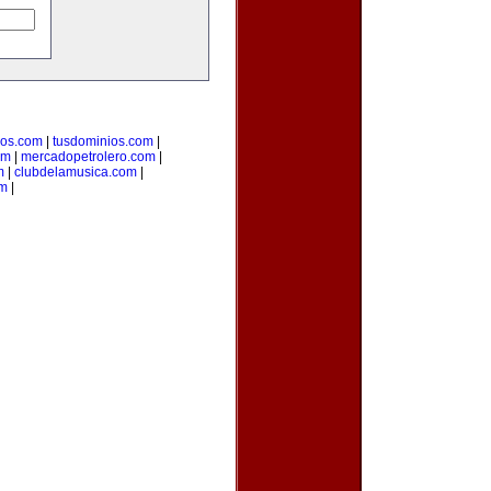
ios.com
|
tusdominios.com
|
om
|
mercadopetrolero.com
|
m
|
clubdelamusica.com
|
om
|