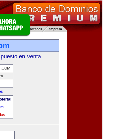
com
 puesto en Venta
.COM
om
es
oferta!
om
tas