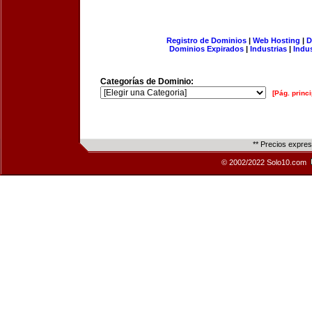
Registro de Dominios
|
Web Hosting
|
D
Dominios Expirados
|
Industrias
|
Indu
Categorías de Dominio:
[Pág. princi
** Precios expre
© 2002/2022 Solo10.com