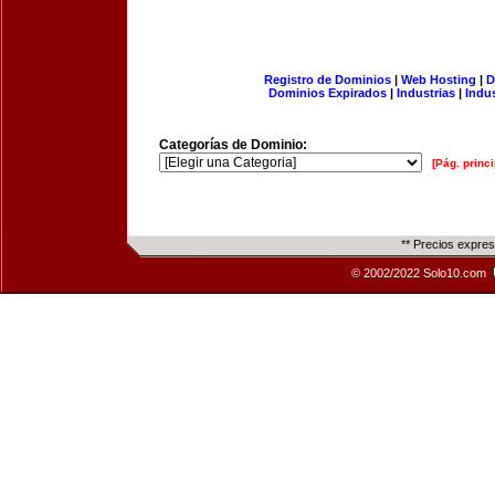
Registro de Dominios
|
Web Hosting
|
D
Dominios Expirados
|
Industrias
|
Indu
Categorías de Dominio:
[Pág. princi
** Precios expre
© 2002/2022 Solo10.com