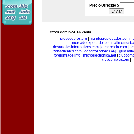
Precio Ofrecido $
Otros dominios en venta:
proveedores.org
|
mundopropiedades.com
|
f
mercadoexportador.com
|
alimentosb
desarrollosinformaticos.com
|
e-mercado.com
|
pr
zonaclientes.com
|
desarrolladores.org
|
guiasalt
foreigntrade.info
|
microelectronica.net
|
clubcom
clubcompras.org
|