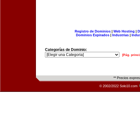
Registro de Dominios
|
Web Hosting
|
D
Dominios Expirados
|
Industrias
|
Indu
Categorías de Dominio:
[Pág. princi
** Precios expre
© 2002/2022 Solo10.com