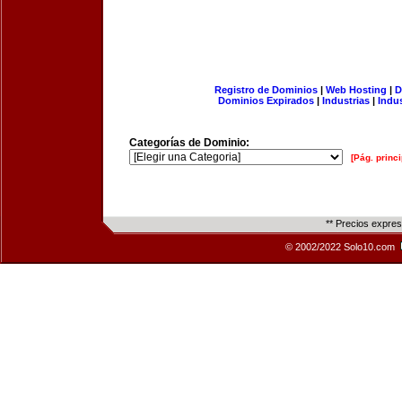
Registro de Dominios
|
Web Hosting
|
D
Dominios Expirados
|
Industrias
|
Indu
Categorías de Dominio:
[Pág. princi
** Precios expre
© 2002/2022 Solo10.com