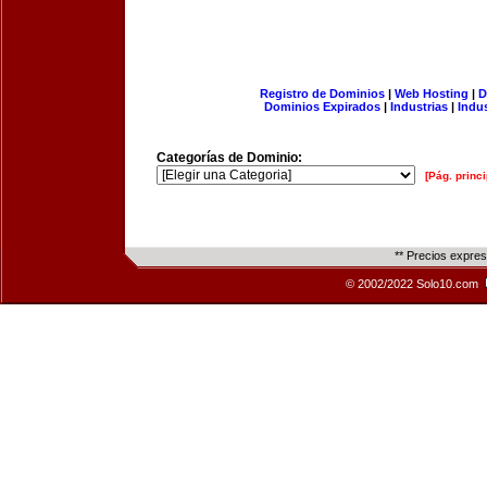
Registro de Dominios
|
Web Hosting
|
D
Dominios Expirados
|
Industrias
|
Indu
Categorías de Dominio:
[Pág. princi
** Precios expre
© 2002/2022 Solo10.com