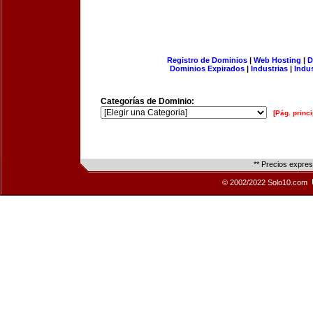
Registro de Dominios
|
Web Hosting
|
D
Dominios Expirados
|
Industrias
|
Indu
Categorías de Dominio:
[Pág. princi
** Precios expre
© 2002/2022 Solo10.com