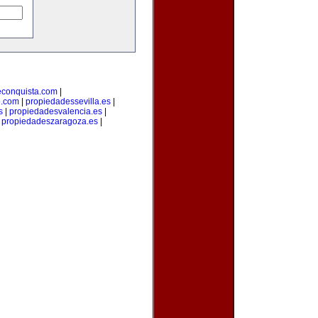
econquista.com
|
o.com
|
propiedadessevilla.es
|
s
|
propiedadesvalencia.es
|
|
propiedadeszaragoza.es
|