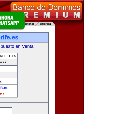
rife.es
 puesto en Venta
NERIFE.ES
fe.es
a!
fe.es
tas